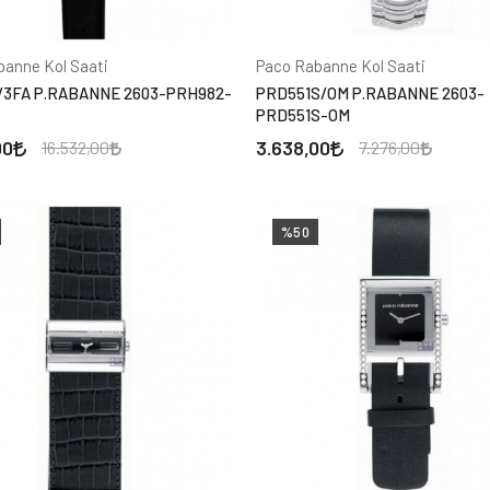
banne Kol Saati
Paco Rabanne Kol Saati
/3FA P.RABANNE 2603-PRH982-
PRD551S/OM P.RABANNE 2603-
PRD551S-OM
00
3.638,00
16.532,00
7.276,00
%50