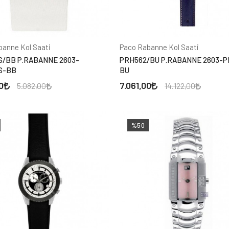
banne Kol Saati
Paco Rabanne Kol Saati
S/BB P.RABANNE 2603-
PRH562/BU P.RABANNE 2603-P
S-BB
BU
0
7.061,00
5.082,00
14.122,00
%50