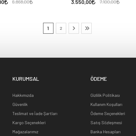
00
3.550,00
6.868,00
7.100,00
1
2
KURUMSAL
ÖDEME
Hakkımızda
Gizlilik Politikası
Güvenlik
Kullanım Koşulları
Teslimat ve İade Şartları
Ödeme Seçenekleri
Kargo Seçenekleri
Satış Sözleşmesi
Mağazalarımız
Banka Hesapları