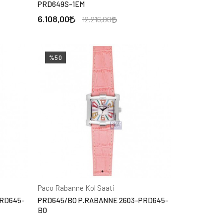
PRD649S-1EM
6.108,00
12.216,00
%50
Paco Rabanne Kol Saati
PRD645-
PRD645/BO P.RABANNE 2603-PRD645-
BO