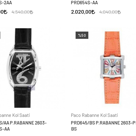
S-2AA
PRD654S-AA
00
2.020,00
4.540,00
4.040,00
%50
banne Kol Saati
Paco Rabanne Kol Saati
S/AA P.RABANNE 2603-
PRD645/BS P.RABANNE 2603-
S-AA
BS