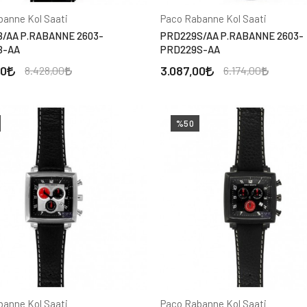
banne Kol Saati
Paco Rabanne Kol Saati
/AA P.RABANNE 2603-
PRD229S/AA P.RABANNE 2603-
B-AA
PRD229S-AA
00
3.087,00
8.428,00
6.174,00
%50
banne Kol Saati
Paco Rabanne Kol Saati