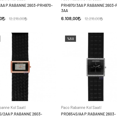
/AA P.RABANNE 2603-PRH970-
PRH970/3AA P.RABANNE 2603-
3AA
0
6.108,00
12.216,00
12.216,00
%50
banne Kol Saati
Paco Rabanne Kol Saati
S/2AA P.RABANNE 2603-
PRD654S/AA P.RABANNE 2603-