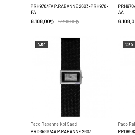
PRH970/FA P.RABANNE 2603-PRH970-
PRH970
FA
AA
6.108,00
6.108,0
12.216,00
%50
%50
Paco Rabanne Kol Saati
Paco Ra
PRD658S/AA P.RABANNE 2603-
PRD658