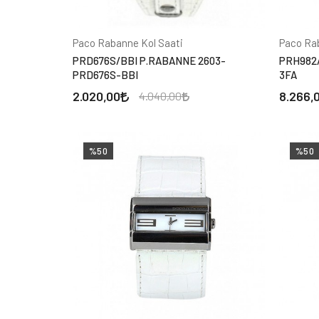
Paco Rabanne Kol Saati
Paco Ra
PRD676S/BBI P.RABANNE 2603-
PRH982
PRD676S-BBI
3FA
2.020,00
8.266,
4.040,00
%50
%50