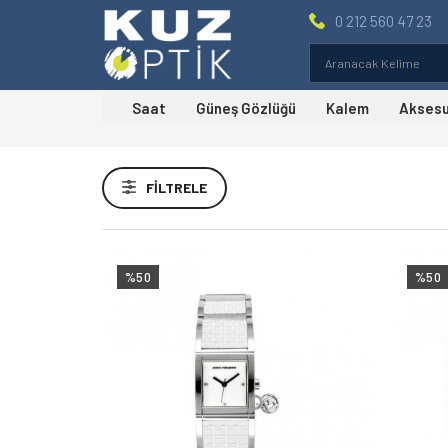
0 212 560 47 23
Saat
Güneş Gözlüğü
Kalem
Akses
Fiyat Aralığı
FILTRELE
%50
%50