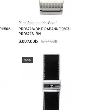
Paco Rabanne Kol Saati
RH562-
PRD674S/BM P.RABANNE 2603-
PRD674S-BM
3.087,00
6.174,00
%50