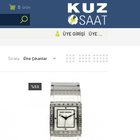
0
ürün
ÜYE GİRİŞİ ÜYE OL
Sırala
%50