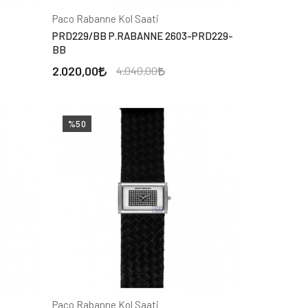
Paco Rabanne Kol Saati
PRD229/BB P.RABANNE 2603-PRD229-
BB
2.020,00
4.040,00
%50
Paco Rabanne Kol Saati