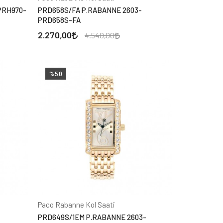
PRH970-
PRD658S/FA P.RABANNE 2603-
PRD658S-FA
2.270,00
4.540,00
%50
Paco Rabanne Kol Saati
PRD649S/1EM P.RABANNE 2603-