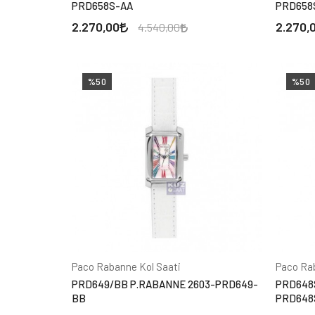
PRD658S-AA
PRD658
2.270,00
2.270,
4.540,00
%50
%50
Paco Rabanne Kol Saati
Paco Ra
PRD649/BB P.RABANNE 2603-PRD649-
PRD648
BB
PRD648