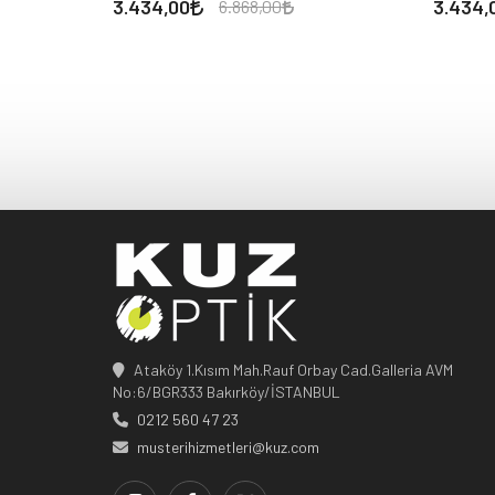
3.434,00
3.434,
6.868,00
Ataköy 1.Kısım Mah.Rauf Orbay Cad.Galleria AVM
No:6/BGR333 Bakırköy/İSTANBUL
0212 560 47 23
musterihizmetleri@kuz.com