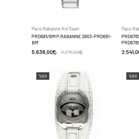
Paco Rabanne Kol Saati
Paco Ra
PRD681/BM P.RABANNE 2603-PRD681-
PRD678
BM
PRD678
5.638,00
2.541,0
11.276,00
%50
%50