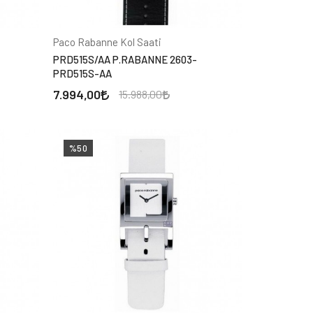
Paco Rabanne Kol Saati
PRD515S/AA P.RABANNE 2603-
PRD515S-AA
7.994,00
15.988,00
%50