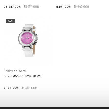
25.987,00
9.971,00
51.974,00
19.942,00
%50
Oakley Kol Saati
10-241 OAKLEY 2240-10-241
9.194,00
18.388,00