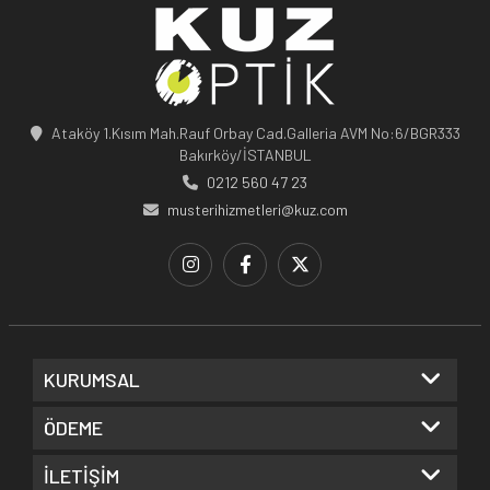
Ataköy 1.Kısım Mah.Rauf Orbay Cad.Galleria AVM No:6/BGR333
Bakırköy/İSTANBUL
0212 560 47 23
musterihizmetleri@kuz.com
KURUMSAL
ÖDEME
İLETİŞİM