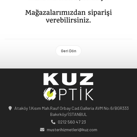
Geri Dön
Ataköy 1.Kısım Mah.Rauf Orbay Cad.Galleria AVM No:6/BGR333
Bakırköy/İSTANBUL
0212 560 47 23
musterihizmetleri@kuz.com