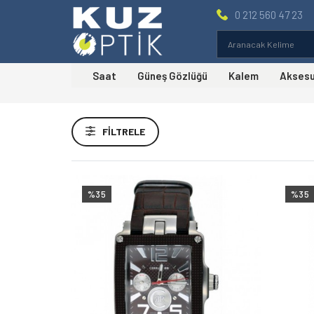
0 212 560 47 23
Saat
Güneş Gözlüğü
Kalem
Akses
Fiyat Aralığı
FILTRELE
Markalar
Cerruti Kol Saati
(2)
%35
%35