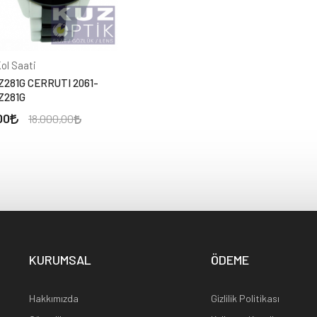
Kol Saati
281G CERRUTI 2061-
Z281G
00
18.000,00
KURUMSAL
ÖDEME
Hakkımızda
Gizlilik Politikası