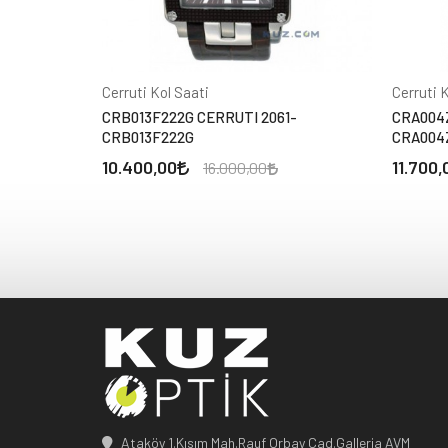
Cerruti Kol Saati
Cerruti 
CRB013F222G CERRUTI 2061-
CRA004Z
CRB013F222G
CRA004
10.400,00
11.700,
16.000,00
Ataköy 1.Kısım Mah.Rauf Orbay Cad.Galleria AVM