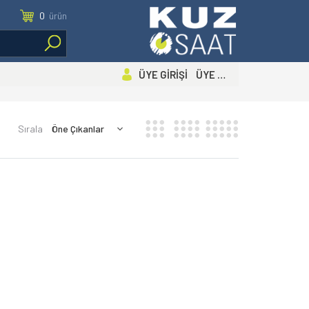
0
ürün
ÜYE GİRİŞİ ÜYE OL
Sırala