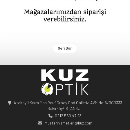
Geri Dön
Ataköy 1.Kısım Mah.Rauf Orbay Cad.Galleria AVM No:6/BGR333
Bakırköy/İSTANBUL
0212 560 47 23
musterihizmetleri@kuz.com