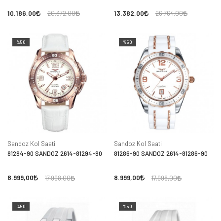
10.186,00
13.382,00
20.372,00
26.764,00
%50
%50
Sandoz Kol Saati
Sandoz Kol Saati
81294-90 SANDOZ 2614-81294-90
81286-90 SANDOZ 2614-81286-90
8.999,00
8.999,00
17.998,00
17.998,00
%50
%50