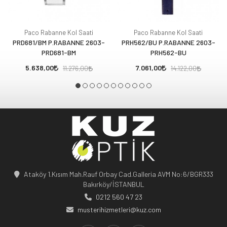
Paco Rabanne Kol Saati
Paco Rabanne Kol Saati
PRD681/BM P.RABANNE 2603-
PRH562/BU P.RABANNE 2603-
PRD681-BM
PRH562-BU
5.638,00
7.061,00
11.276,00
14.122,00
Ataköy 1.Kısım Mah.Rauf Orbay Cad.Galleria AVM No:6/BGR333
Bakırköy/İSTANBUL
0212 560 47 23
musterihizmetleri@kuz.com