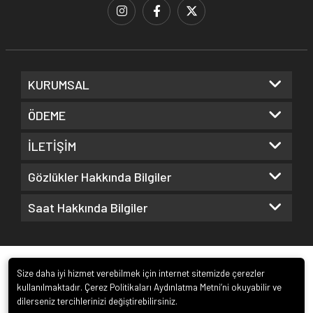
KURUMSAL
ÖDEME
İLETİŞİM
Gözlükler Hakkında Bilgiler
Saat Hakkında Bilgiler
Size daha iyi hizmet verebilmek için internet sitemizde çerezler
kullanılmaktadır. Çerez Politikaları Aydınlatma Metni’ni okuyabilir ve
dilerseniz tercihlerinizi değiştirebilirsiniz.
© 2022
Kuz Optik ve Saat San. ve Tic. Ltd. Şti.
. Tüm hakları saklıdır.