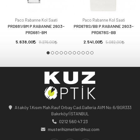
Paco Rabanne Kol Saati
Paco Rabanne Kol Saati
PRD681/BM P.RABANNE 2603-
PRD678S/BB P.RABANNE 2603-
PRD681-BM
PRD678S-BB
5.638,00
2.541,00
11.276,00
5.082,00
Ataköy 1.Kısım Mah.Rauf Orbay Cad.Galleria AVM No:6/BGR333
Bakırköy/İSTANBUL
0212 560 47 23
musterihizmetleri@kuz.com