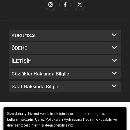
KURUMSAL
ÖDEME
İLETİŞİM
Gözlükler Hakkında Bilgiler
Saat Hakkında Bilgiler
Size daha iyi hizmet verebilmek için internet sitemizde çerezler
kullanılmaktadır. Çerez Politikaları Aydınlatma Metni’ni okuyabilir ve
dilerseniz tercihlerinizi değiştirebilirsiniz.
© 2022
Kuz Optik ve Saat San. ve Tic. Ltd. Şti.
. Tüm hakları saklıdır.