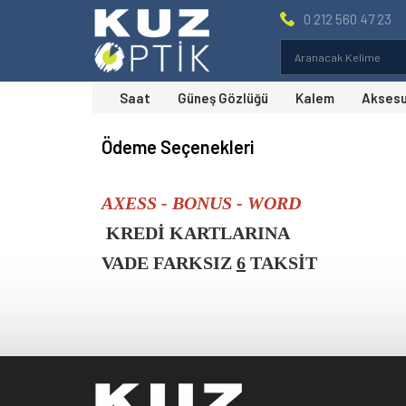
0 212 560 47 23
Saat
Güneş Gözlüğü
Kalem
Akses
Ödeme Seçenekleri
AXESS - BONUS - WORD
KREDİ KARTLARINA
VADE FARKSIZ
6
TAKSİT