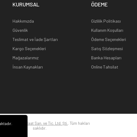
KURUMSAL
ÖDEME
Hakkımızda
Gizlilik Politikası
Güvenlik
Kullanım Koşulları
Teslimat ve İade Şartları
Ödeme Seçenekleri
Kargo Seçenekleri
Satış Sözleşmesi
Mağazalarımız
Banka Hesapları
İnsan Kaynakları
Online Tahsilat
22
Kuz Optik ve Saat San. ve Tic. Ltd. Şti.
. Tüm hakları
aktadır.
saklıdır.
i