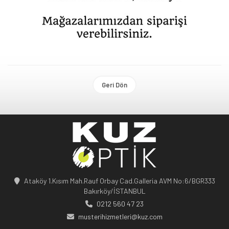
Geri Dön
Ataköy 1.Kısım Mah.Rauf Orbay Cad.Galleria AVM No:6/BGR333
Bakırköy/İSTANBUL
0212 560 47 23
musterihizmetleri@kuz.com