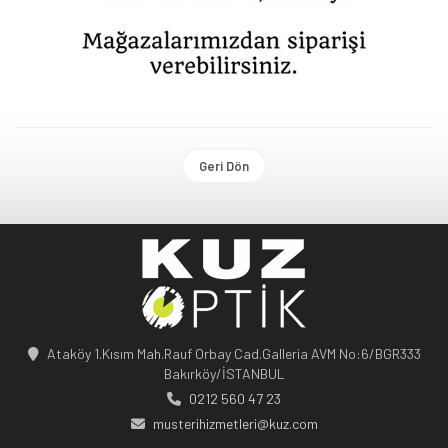
Geri Dön
Ataköy 1.Kısım Mah.Rauf Orbay Cad.Galleria AVM No:6/BGR333
Bakırköy/İSTANBUL
0212 560 47 23
musterihizmetleri@kuz.com