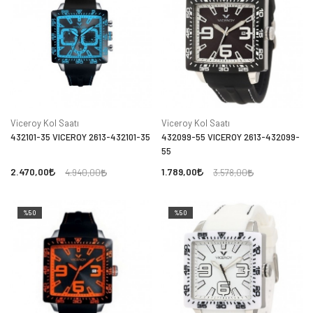
Viceroy Kol Saatı
Viceroy Kol Saatı
432101-35 VICEROY 2613-432101-35
432099-55 VICEROY 2613-432099-
55
2.470,00
1.789,00
4.940,00
3.578,00
%50
%50