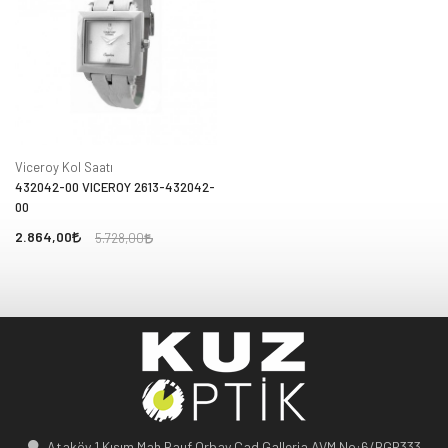
Viceroy Kol Saatı
432042-00 VICEROY 2613-432042-
00
2.864,00
5.728,00
Ataköy 1.Kısım Mah.Rauf Orbay Cad.Galleria AVM No:6/BGR333