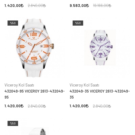
1.420,00
9.583,00
2.840,00
19.166,00
%50
%50
Viceroy Kol Saatı
Viceroy Kol Saatı
432049-95 VICEROY 2613-432049-
432049-35 VICEROY 2613-432049-
95
35
1.420,00
1.420,00
2.840,00
2.840,00
%50