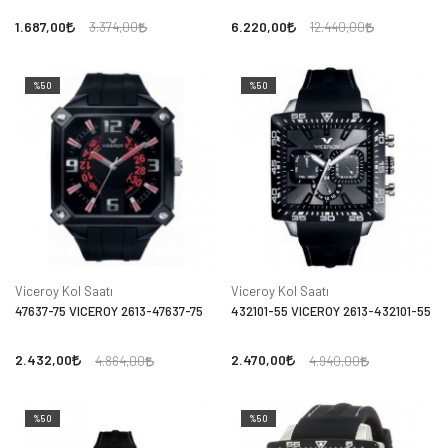
1.687,00
6.220,00
3.374,00
12.440,00
%50
%50
Viceroy Kol Saatı
Viceroy Kol Saatı
47637-75 VICEROY 2613-47637-75
432101-55 VICEROY 2613-432101-55
2.432,00
2.470,00
4.864,00
4.940,00
%50
%50