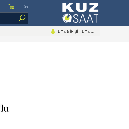
0
ürün
ÜYE GİRİŞİ ÜYE OL