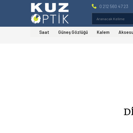
0 212 560 47 23
Saat
Güneş Gözlüğü
Kalem
Akses