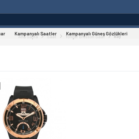
uar
Kampanyalı Saatler
Kampanyalı Güneş Gözlükleri
Bay
Ana Sayfa
Saat
Yonger Bresson Saat