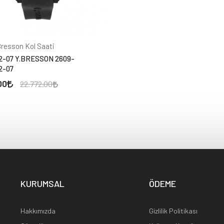
resson Kol Saati
-07 Y.BRESSON 2609-
2-07
00
22.772,00
KURUMSAL
ÖDEME
Hakkımızda
Gizlilik Politikası