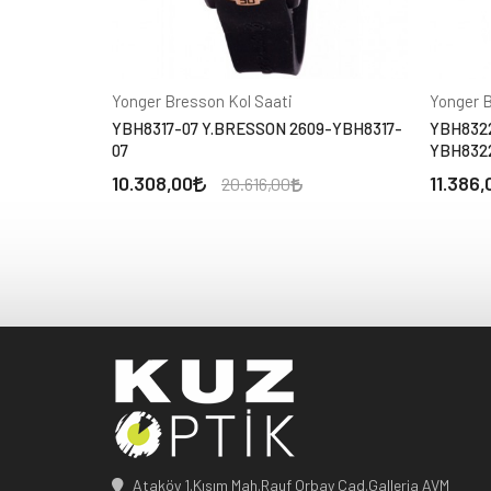
Yonger Bresson Kol Saati
Yonger B
YBH8317-07 Y.BRESSON 2609-YBH8317-
YBH8322
07
YBH832
10.308,00
11.386,
20.616,00
Ataköy 1.Kısım Mah.Rauf Orbay Cad.Galleria AVM