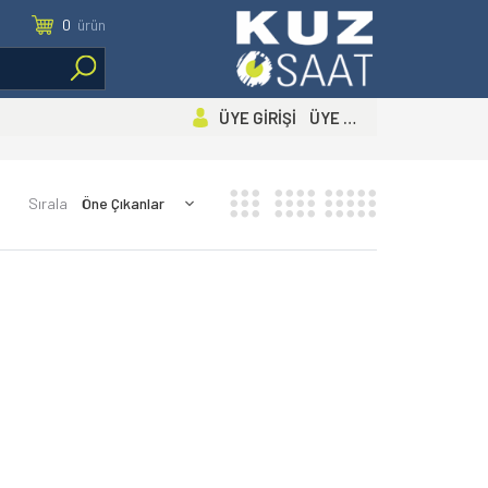
0
ürün
ÜYE GİRİŞİ ÜYE OL
Sırala