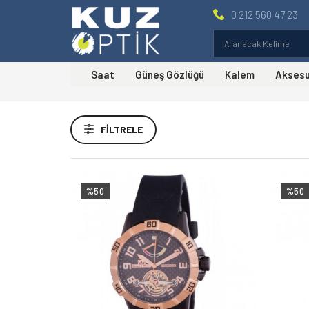
0 212 560 47 23
Saat
Güneş Gözlüğü
Kalem
Akses
Fiyat Aralığı
FILTRELE
Markalar
Yonger Bresson Kol Saati
(2)
%50
%50