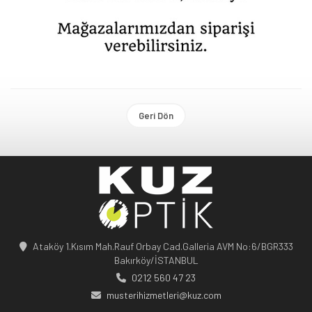
Geri Dön
Ataköy 1.Kısım Mah.Rauf Orbay Cad.Galleria AVM No:6/BGR333
Bakırköy/İSTANBUL
0212 560 47 23
musterihizmetleri@kuz.com