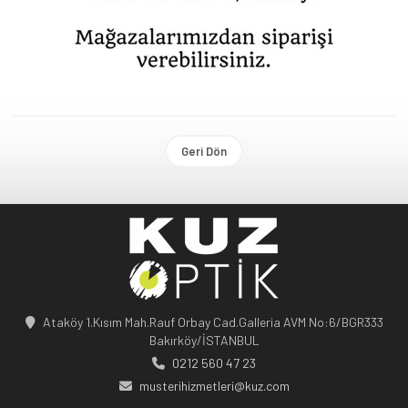
Geri Dön
Ataköy 1.Kısım Mah.Rauf Orbay Cad.Galleria AVM No:6/BGR333
Bakırköy/İSTANBUL
0212 560 47 23
musterihizmetleri@kuz.com