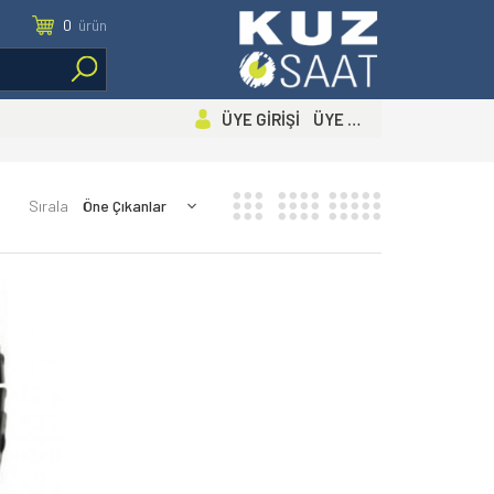
0
ürün
ÜYE GİRİŞİ ÜYE OL
Sırala