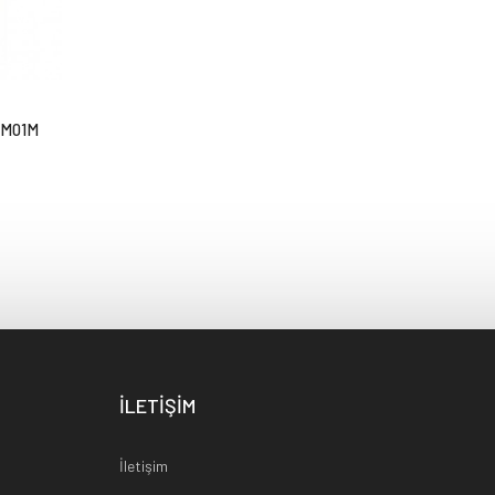
2M01M
İLETİŞİM
İletişim