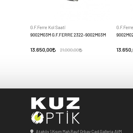
G.F.Ferre Kol Saati
G.F.Ferr
9002M03M G.F.FERRE 2322-9002M03M
9002M02
13.650,00
13.650
21.000,00
Ataköy 1.Kısım Mah.Rauf Orbay Cad.Galleria AVM