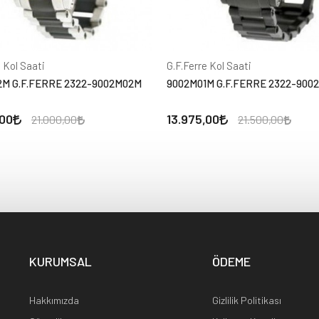
e Kol Saati
G.F.Ferre Kol Saati
M G.F.FERRE 2322-9002M02M
9002M01M G.F.FERRE 2322-900
,00
13.975,00
21.000,00
21.500,00
KURUMSAL
ÖDEME
Hakkımızda
Gizlilik Politikası