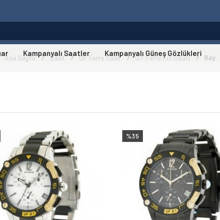
uar
Kampanyalı Saatler
Kampanyalı Güneş Gözlükleri
Bay
Ana Sayfa
Saat
GF Ferre Saat
G.F.Ferre Kol Saati
%35