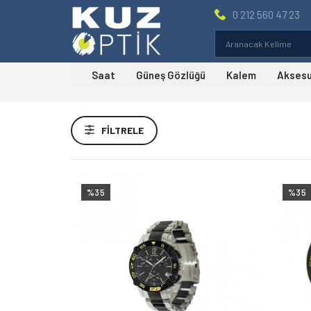
0 212 560 47 23
Saat
Güneş Gözlüğü
Kalem
Akses
Fiyat Aralığı
FILTRELE
Markalar
G.F.Ferre Kol Saati
(3)
%35
%35