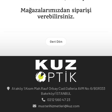
Geri Dön
Ataköy 1.Kısım Mah.Rauf Orbay Cad.Galleria AVM No:6/BGR333
Bakırköy/İSTANBUL
0212 560 47 23
musterihizmetleri@kuz.com