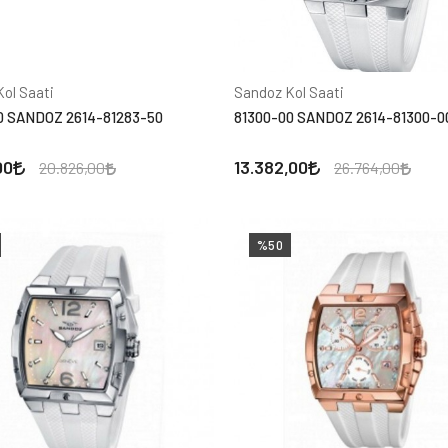
ol Saati
Sandoz Kol Saati
0 SANDOZ 2614-81283-50
81300-00 SANDOZ 2614-81300-0
00
13.382,00
20.826,00
26.764,00
%50