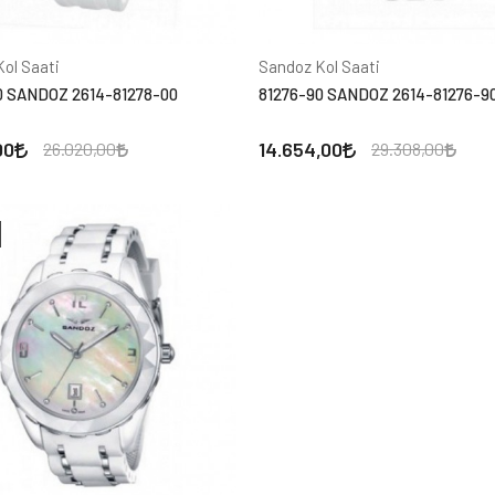
ol Saati
Sandoz Kol Saati
0 SANDOZ 2614-81278-00
81276-90 SANDOZ 2614-81276-9
00
14.654,00
26.020,00
29.308,00