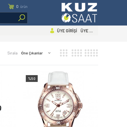
0
ürün
ÜYE GİRİŞİ ÜYE OL
Sırala
%50