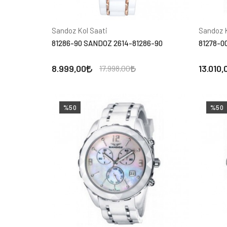
Sandoz Kol Saati
Sandoz K
81286-90 SANDOZ 2614-81286-90
81278-0
8.999,00
13.010,
17.998,00
%50
%50