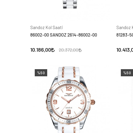
Sandoz Kol Saati
Sandoz K
86002-00 SANDOZ 2614-86002-00
81283-5
10.186,00
10.413,
20.372,00
%50
%50