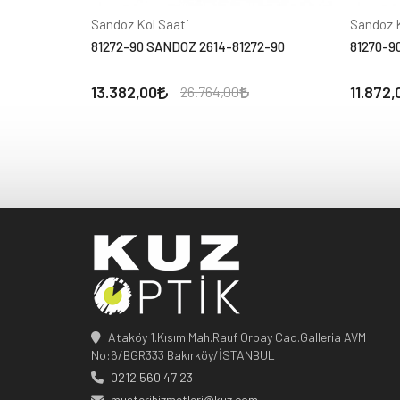
Sandoz Kol Saati
Sandoz K
81272-90 SANDOZ 2614-81272-90
81270-9
13.382,00
11.872,
26.764,00
Ataköy 1.Kısım Mah.Rauf Orbay Cad.Galleria AVM
No:6/BGR333 Bakırköy/İSTANBUL
0212 560 47 23
musterihizmetleri@kuz.com