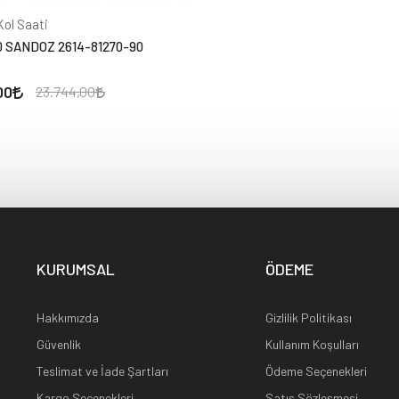
ol Saati
0 SANDOZ 2614-81270-90
00
23.744,00
KURUMSAL
ÖDEME
Hakkımızda
Gizlilik Politikası
Güvenlik
Kullanım Koşulları
Teslimat ve İade Şartları
Ödeme Seçenekleri
Kargo Seçenekleri
Satış Sözleşmesi