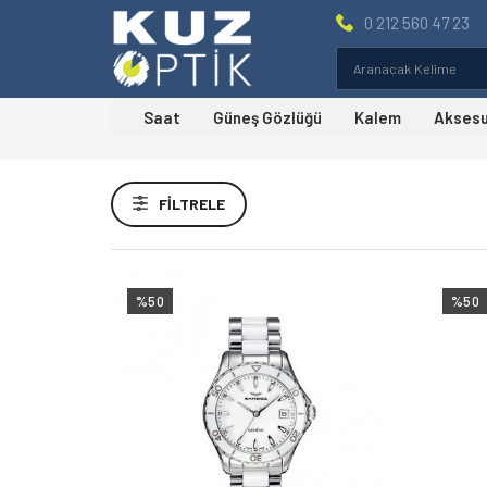
0 212 560 47 23
Saat
Güneş Gözlüğü
Kalem
Akses
Fiyat Aralığı
FILTRELE
Markalar
Sandoz Kol Saati
(10)
%50
%50