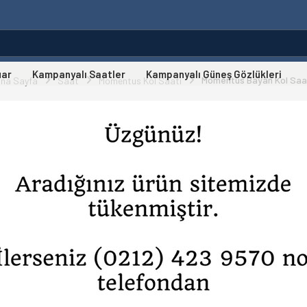
uar
Kampanyalı Saatler
Kampanyalı Güneş Gözlükleri
Momentus Bayan Kol Saa
na Sayfa
Saat
Momentus Kol Saati