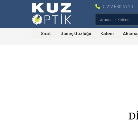
0 212 560 47 23
Saat
Güneş Gözlüğü
Kalem
Akses
A