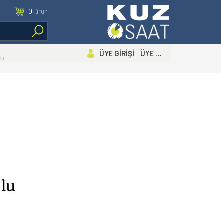
0
ürün
ÜYE GİRİŞİ ÜYE OL
ti