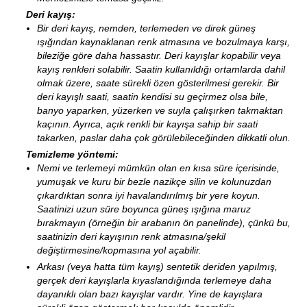
Deri kayış:
Bir deri kayış, nemden, terlemeden ve direk güneş
ışığından kaynaklanan renk atmasına ve bozulmaya karşı,
bileziğe göre daha hassastır. Deri kayışlar kopabilir veya
kayış renkleri solabilir. Saatin kullanıldığı ortamlarda dahil
olmak üzere, saate sürekli özen gösterilmesi gerekir. Bir
deri kayışlı saati, saatin kendisi su geçirmez olsa bile,
banyo yaparken, yüzerken ve suyla çalışırken takmaktan
kaçının. Ayrıca, açık renkli bir kayışa sahip bir saati
takarken, paslar daha çok görülebileceğinden dikkatli olun.
Temizleme yöntemi:
Nemi ve terlemeyi mümkün olan en kısa süre içerisinde,
yumuşak ve kuru bir bezle nazikçe silin ve kolunuzdan
çıkardıktan sonra iyi havalandırılmış bir yere koyun.
Saatinizi uzun süre boyunca güneş ışığına maruz
bırakmayın (örneğin bir arabanın ön panelinde), çünkü bu,
saatinizin deri kayışının renk atmasına/şekil
değiştirmesine/kopmasına yol açabilir.
Arkası (veya hatta tüm kayış) sentetik deriden yapılmış,
gerçek deri kayışlarla kıyaslandığında terlemeye daha
dayanıklı olan bazı kayışlar vardır. Yine de kayışlara