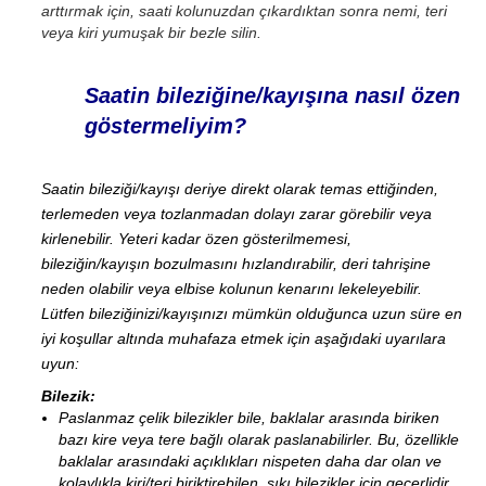
arttırmak için, saati kolunuzdan çıkardıktan sonra nemi, teri
veya kiri yumuşak bir bezle silin.
Saatin bileziğine/kayışına nasıl özen
göstermeliyim?
Saatin bileziği/kayışı deriye direkt olarak temas ettiğinden,
terlemeden veya tozlanmadan dolayı zarar görebilir veya
kirlenebilir. Yeteri kadar özen gösterilmemesi,
bileziğin/kayışın bozulmasını hızlandırabilir, deri tahrişine
neden olabilir veya elbise kolunun kenarını lekeleyebilir.
Lütfen bileziğinizi/kayışınızı mümkün olduğunca uzun süre en
iyi koşullar altında muhafaza etmek için aşağıdaki uyarılara
uyun:
Bilezik:
Paslanmaz çelik bilezikler bile, baklalar arasında biriken
bazı kire veya tere bağlı olarak paslanabilirler. Bu, özellikle
baklalar arasındaki açıklıkları nispeten daha dar olan ve
kolaylıkla kiri/teri biriktirebilen, sıkı bilezikler için geçerlidir.