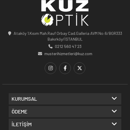
Ataköy 1.Kısım Mah.Rauf Orbay Cad.Galleria AVM No:6/BGR333
Bakırköy/İSTANBUL
0212 560 47 23
musterihizmetleri@kuz.com
KURUMSAL
ÖDEME
İLETİŞİM