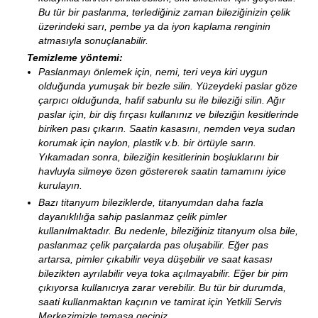
Bu tür bir paslanma, terlediğiniz zaman bileziğinizin çelik
üzerindeki sarı, pembe ya da iyon kaplama renginin
atmasıyla sonuçlanabilir.
Temizleme yöntemi:
Paslanmayı önlemek için, nemi, teri veya kiri uygun
olduğunda yumuşak bir bezle silin. Yüzeydeki paslar göze
çarpıcı olduğunda, hafif sabunlu su ile bileziği silin. Ağır
paslar için, bir diş fırçası kullanınız ve bileziğin kesitlerinde
biriken pası çıkarın. Saatin kasasını, nemden veya sudan
korumak için naylon, plastik v.b. bir örtüyle sarın.
Yıkamadan sonra, bileziğin kesitlerinin boşluklarını bir
havluyla silmeye özen göstererek saatin tamamını iyice
kurulayın.
Bazı titanyum bileziklerde, titanyumdan daha fazla
dayanıklılığa sahip paslanmaz çelik pimler
kullanılmaktadır. Bu nedenle, bileziğiniz titanyum olsa bile,
paslanmaz çelik parçalarda pas oluşabilir. Eğer pas
artarsa, pimler çıkabilir veya düşebilir ve saat kasası
bilezikten ayrılabilir veya toka açılmayabilir. Eğer bir pim
çıkıyorsa kullanıcıya zarar verebilir. Bu tür bir durumda,
saati kullanmaktan kaçının ve tamirat için Yetkili Servis
Merkezimizle temasa geçiniz.