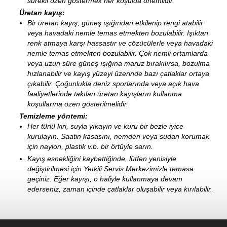
sürekli özen göstermek her koşulda önemlidir.
Üretan kayış:
Bir üretan kayış, güneş ışığından etkilenip rengi atabilir
veya havadaki nemle temas etmekten bozulabilir. Işıktan
renk atmaya karşı hassastır ve çözücülerle veya havadaki
nemle temas etmekten bozulabilir. Çok nemli ortamlarda
veya uzun süre güneş ışığına maruz bırakılırsa, bozulma
hızlanabilir ve kayış yüzeyi üzerinde bazı çatlaklar ortaya
çıkabilir. Çoğunlukla deniz sporlarında veya açık hava
faaliyetlerinde takılan üretan kayışların kullanma
koşullarına özen gösterilmelidir.
Temizleme yöntemi:
Her türlü kiri, suyla yıkayın ve kuru bir bezle iyice
kurulayın. Saatin kasasını, nemden veya sudan korumak
için naylon, plastik v.b. bir örtüyle sarın.
Kayış esnekliğini kaybettiğinde, lütfen yenisiyle
değiştirilmesi için Yetkili Servis Merkezimizle temasa
geçiniz. Eğer kayışı, o haliyle kullanmaya devam
ederseniz, zaman içinde çatlaklar oluşabilir veya kırılabilir.