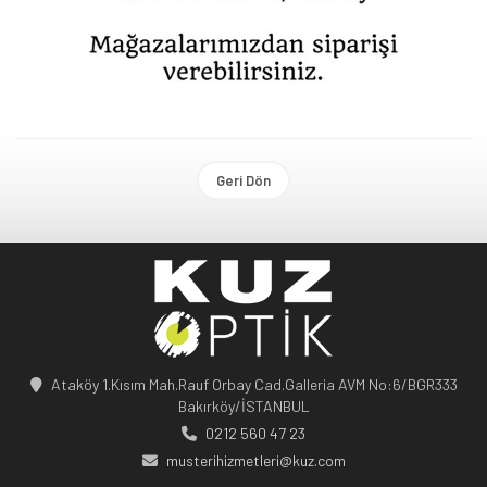
Geri Dön
Ataköy 1.Kısım Mah.Rauf Orbay Cad.Galleria AVM No:6/BGR333
Bakırköy/İSTANBUL
0212 560 47 23
musterihizmetleri@kuz.com