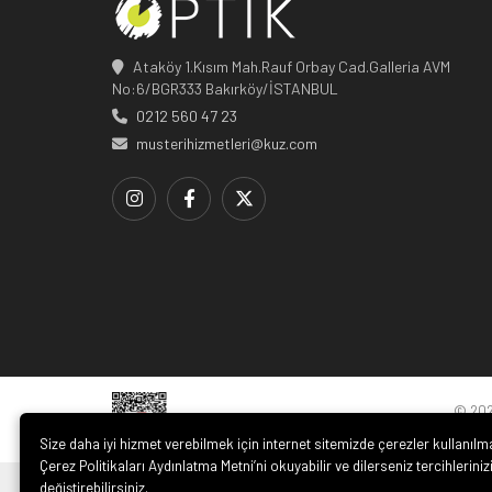
Ataköy 1.Kısım Mah.Rauf Orbay Cad.Galleria AVM
No:6/BGR333 Bakırköy/İSTANBUL
0212 560 47 23
musterihizmetleri@kuz.com
© 20
Size daha iyi hizmet verebilmek için internet sitemizde çerezler kullanılm
Çerez Politikaları Aydınlatma Metni’ni okuyabilir ve dilerseniz tercihleriniz
değiştirebilirsiniz.