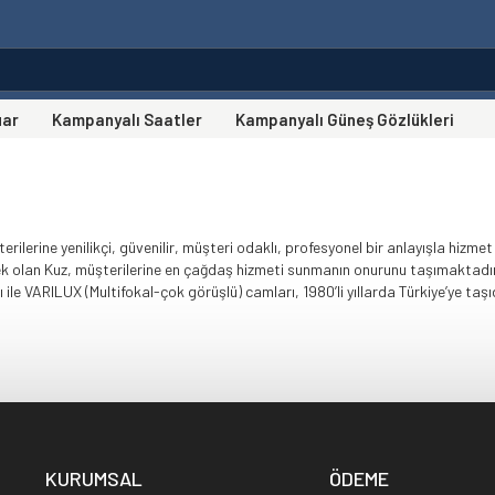
uar
Kampanyalı Saatler
Kampanyalı Güneş Gözlükleri
ilerine yenilikçi, güvenilir, müşteri odaklı, profesyonel bir anlayışla hizme
ek olan Kuz, müşterilerine en çağdaş hizmeti sunmanın onurunu taşımaktadır
ile VARILUX (Multifokal-çok görüşlü) camları, 1980’li yıllarda Türkiye’ye taşıd
KURUMSAL
ÖDEME