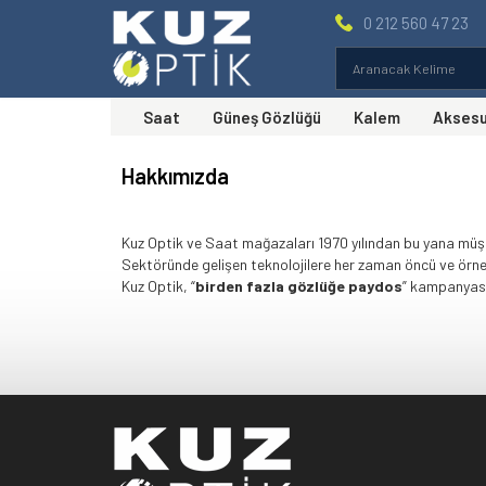
0 212 560 47 23
Saat
Güneş Gözlüğü
Kalem
Akses
Hakkımızda
Kuz Optik ve Saat mağazaları 1970 yılından bu yana müşter
Sektöründe gelişen teknolojilere her zaman öncü ve örn
Kuz Optik, “
birden fazla gözlüğe paydos
” kampanyası 