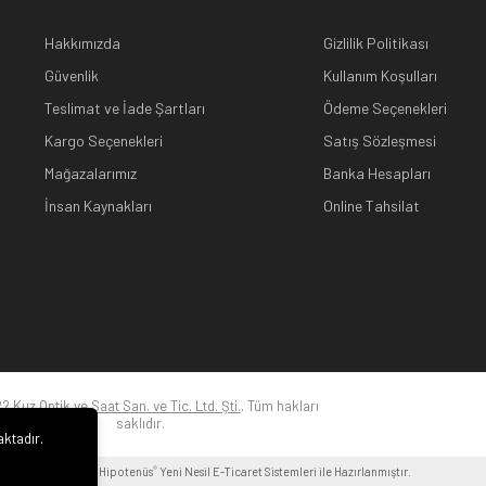
Hakkımızda
Gizlilik Politikası
Güvenlik
Kullanım Koşulları
Teslimat ve İade Şartları
Ödeme Seçenekleri
Kargo Seçenekleri
Satış Sözleşmesi
Mağazalarımız
Banka Hesapları
İnsan Kaynakları
Online Tahsilat
22
Kuz Optik ve Saat San. ve Tic. Ltd. Şti.
. Tüm hakları
saklıdır.
aktadır.
i
®
Hipotenüs
Yeni Nesil E-Ticaret Sistemleri ile Hazırlanmıştır.