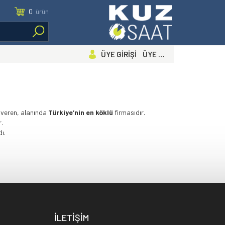
0
ürün
ÜYE GİRİŞİ ÜYE OL
t veren, alanında
Türkiye’nin en köklü
firmasıdır.
.
ı.
İLETİŞİM