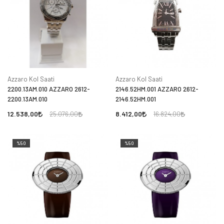
Azzaro Kol Saati
Azzaro Kol Saati
2200.13AM.010 AZZARO 2612-
2146.52HM.001 AZZARO 2612-
2200.13AM.010
2146.52HM.001
12.538,00
8.412,00
25.076,00
16.824,00
%50
%50