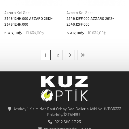
Azzaro Kol Saati
Azzaro Kol Saati
2349.12HH.000 AZZARO 2612-
2349.12FF.000 AZZARO 2612-
2349.12HH.000
2349.12FF.000
5.317,00
5.317,00
10.634,00
10.634,00
1
2
Ataköy 1.Kısım Mah.Rauf Orbay Cad.Galleria AVM No:6/BGR333
Bakırköy/İSTANBUL
0212 560 47 23
musterihizmetleri@kuz.com