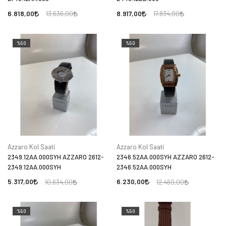
6.818,00
8.917,00
13.636,00
17.834,00
%50
%50
Azzaro Kol Saati
Azzaro Kol Saati
2349.12AA.000SYH AZZARO 2612-
2346.52AA.000SYH AZZARO 2612-
2349.12AA.000SYH
2346.52AA.000SYH
5.317,00
6.230,00
10.634,00
12.460,00
%50
%50