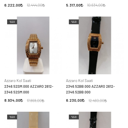
6.222,00
5.317,00
12.444,00
10.634,00
%50
%50
Azzaro Kol Saati
Azzaro Kol Saati
2346.52SM.000 AZZARO 2612-
2346.52BB.000 AZZARO 2612-
2346.52SM.000
2346.52BB.000
8.934,00
6.230,00
17.868,00
12.460,00
%50
%50