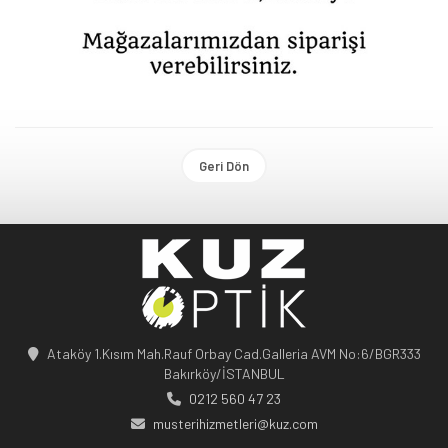
Geri Dön
Ataköy 1.Kısım Mah.Rauf Orbay Cad.Galleria AVM No:6/BGR333
Bakırköy/İSTANBUL
0212 560 47 23
musterihizmetleri@kuz.com