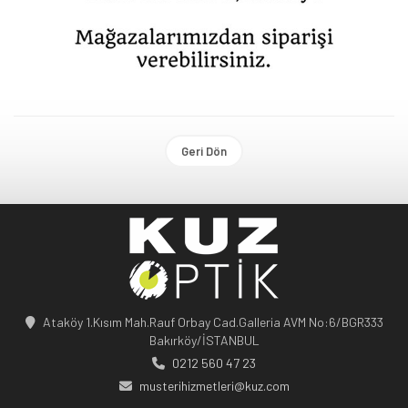
Geri Dön
Ataköy 1.Kısım Mah.Rauf Orbay Cad.Galleria AVM No:6/BGR333
Bakırköy/İSTANBUL
0212 560 47 23
musterihizmetleri@kuz.com