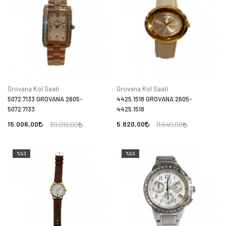
Grovana Kol Saati
Grovana Kol Saati
5072.7133 GROVANA 2605-
4425.1518 GROVANA 2605-
5072.7133
4425.1518
15.006,00
5.820,00
30.012,00
11.640,00
%50
%50