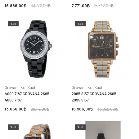
16.886,00
7.771,00
33.772,00
15.542,00
%50
%50
Grovana Kol Saati
Grovana Kol Saati
4000.7187 GROVANA 2605-
2095.9157 GROVANA 2605-
4000.7187
2095.9157
13.056,00
16.966,00
26.112,00
33.932,00
%50
%50