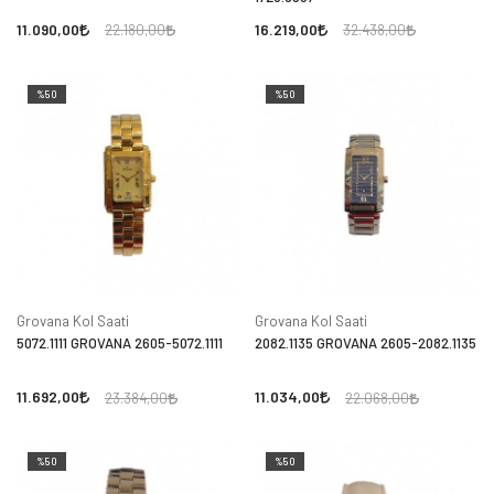
11.090,00
16.219,00
22.180,00
32.438,00
%50
%50
Grovana Kol Saati
Grovana Kol Saati
5072.1111 GROVANA 2605-5072.1111
2082.1135 GROVANA 2605-2082.1135
11.692,00
11.034,00
23.384,00
22.068,00
%50
%50