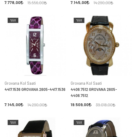
7.778,00
7.145,00
15.556,00
14.290,00
%50
%50
Grovana Kol Saati
Grovana Kol Saati
4417.1536 GROVANA 2605-4417.1536
4406.7512 GROVANA 2605-
4406.7512
7.145,00
19.509,00
14.290,00
39.018,00
%50
%50