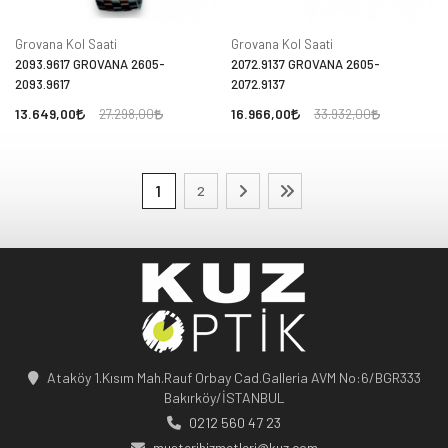
Grovana Kol Saati
Grovana Kol Saati
2093.9617 GROVANA 2605-
2072.9137 GROVANA 2605-
2093.9617
2072.9137
13.649,00
16.966,00
27.298,00
33.932,00
1
2
Ataköy 1.Kısım Mah.Rauf Orbay Cad.Galleria AVM No:6/BGR333
Bakırköy/İSTANBUL
0212 560 47 23
musterihizmetleri@kuz.com