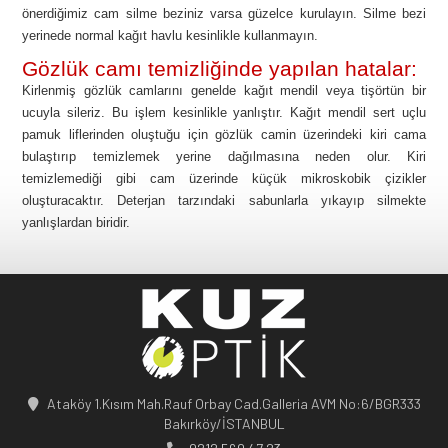
önerdiğimiz cam silme beziniz varsa güzelce kurulayın. Silme bezi
yerinede normal kağıt havlu kesinlikle kullanmayın.
Gözlük camı temizliğinde yapılan hatalar:
Kirlenmiş gözlük camlarını genelde kağıt mendil veya tişörtün bir
ucuyla sileriz. Bu işlem kesinlikle yanlıştır. Kağıt mendil sert uçlu
pamuk liflerinden oluştuğu için gözlük camin üzerindeki kiri cama
bulaştırıp temizlemek yerine dağılmasına neden olur. Kiri
temizlemediği gibi cam üzerinde küçük mikroskobik çizikler
oluşturacaktır. Deterjan tarzındaki sabunlarla yıkayıp silmekte
yanlışlardan biridir.
Ataköy 1.Kısım Mah.Rauf Orbay Cad.Galleria AVM No:6/BGR333
Bakırköy/İSTANBUL