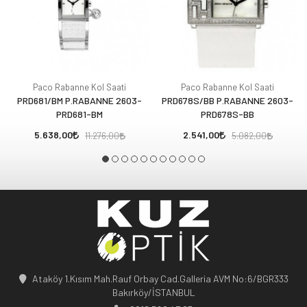
Paco Rabanne Kol Saati
Paco Rabanne Kol Saati
PRD681/BM P.RABANNE 2603-
PRD678S/BB P.RABANNE 2603-
PRD681-BM
PRD678S-BB
5.638,00
2.541,00
11.276,00
5.082,00
Ataköy 1.Kısım Mah.Rauf Orbay Cad.Galleria AVM No:6/BGR333
Bakırköy/İSTANBUL