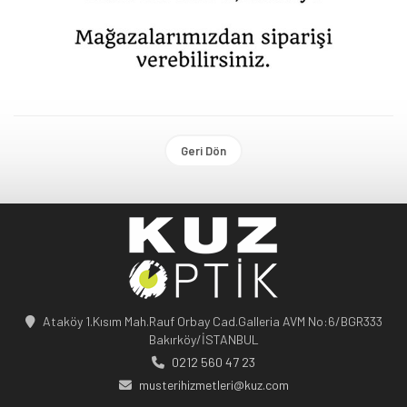
Geri Dön
Ataköy 1.Kısım Mah.Rauf Orbay Cad.Galleria AVM No:6/BGR333
Bakırköy/İSTANBUL
0212 560 47 23
musterihizmetleri@kuz.com