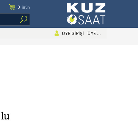
0
ürün
ÜYE GİRİŞİ ÜYE OL