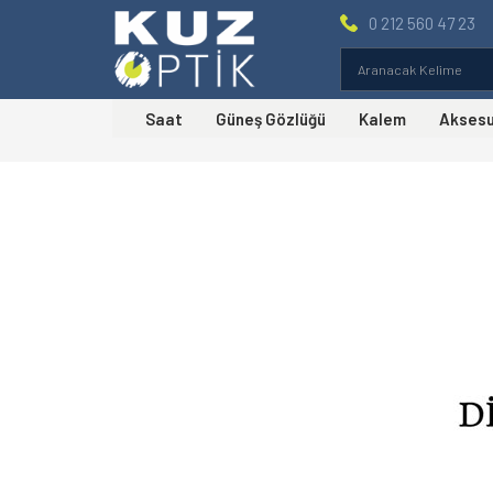
0 212 560 47 23
Saat
Güneş Gözlüğü
Kalem
Akses