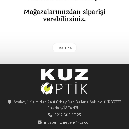
Geri Dön
Ataköy 1.Kısım Mah.Rauf Orbay Cad.Galleria AVM No:6/BGR333
Bakırköy/İSTANBUL
0212 560 47 23
musterihizmetleri@kuz.com