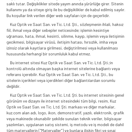
saklı tutar. Değişiklikler sitede yayım anında yürürlüğe girer. Sitenin
kullanımı ya da siteye giriş ile bu değişiklikler de kabul edilmiş sayılır.
Bu koşullar link verilen diğer web sayfaları için de geçerlidir.
Kuz Optik ve Saat San. ve Tic. Ltd. Şti., sözleşmenin ihlali, haksız
fiil, ihmal veya diğer sebepler neticesinde; işlemin kesintiye
uğraması, hata, ihmal, kesinti, silinme, kayıp, işlemin veya iletişimin
gecikmesi, bilgisayar virüsü, iletişim hatası, hırsızlık, imha veya
izinsiz olarak kayıtlara girilmesi, değiştirilmesi veya kullanılması
hususunda herhangi bir sorumluluk kabul etmez.
Bu internet sitesi Kuz Optik ve Saat San. ve Tic. Ltd. Şti.;in
kontrolü altında olmayan başka internet sitelerine bağlantı veya
referans içerebilir. Kuz Optik ve Saat San. ve Tic. Ltd. Şti., bu
sitelerin içerikleri veya içerdikleri diğer bağlantılardan sorumlu
değildir.
Kuz Optik ve Saat San. ve Tic. Ltd. Şti. bu internet sitesinin genel
görünüm ve dizaynı ile internet sitesindeki tüm bilgi, resim, Kuz
Optik ve Saat San. ve Tic. Ltd. Şti. markası ve diğer markalar,
kuz.com alan adı, logo, ikon, demonstratif, yazılı, elektronik, grafik
veya makinede okunabilir şekilde sunulan teknik veriler, bilgisayar
yazılımları, uygulanan satış sistemi, iş metodu ve iş modeli de dahil
tüm materyallerin ("Materyaller") ve bunlara ilişkin fikri ve sınai