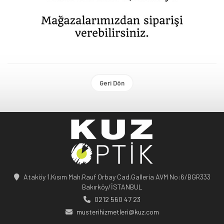
Geri Dön
Ataköy 1.Kısım Mah.Rauf Orbay Cad.Galleria AVM No:6/BGR333
Bakırköy/İSTANBUL
0212 560 47 23
musterihizmetleri@kuz.com