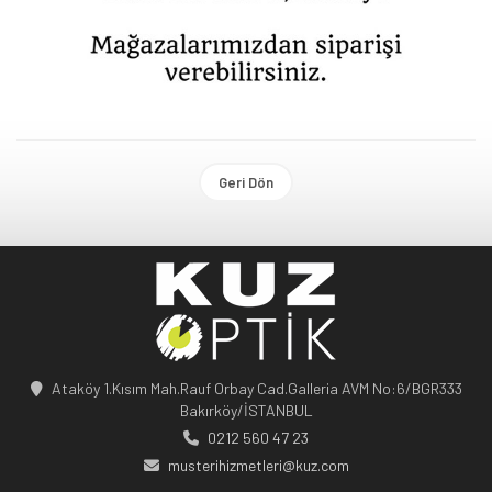
Geri Dön
Ataköy 1.Kısım Mah.Rauf Orbay Cad.Galleria AVM No:6/BGR333
Bakırköy/İSTANBUL
0212 560 47 23
musterihizmetleri@kuz.com