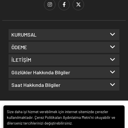
KURUMSAL
ÖDEME
İLETİŞİM
Gözlükler Hakkında Bilgiler
Saat Hakkında Bilgiler
Size daha iyi hizmet verebilmek için internet sitemizde çerezler
kullanılmaktadır. Çerez Politikaları Aydınlatma Metni’ni okuyabilir ve
dilerseniz tercihlerinizi değiştirebilirsiniz.
© 2022
Kuz Optik ve Saat San. ve Tic. Ltd. Şti.
. Tüm hakları saklıdır.