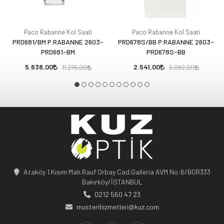
Paco Rabanne Kol Saati
Paco Rabanne Kol Saati
PRD681/BM P.RABANNE 2603-
PRD678S/BB P.RABANNE 2603-
PRD681-BM
PRD678S-BB
5.638,00
2.541,00
11.276,00
5.082,00
Ataköy 1.Kısım Mah.Rauf Orbay Cad.Galleria AVM No:6/BGR333
Bakırköy/İSTANBUL
0212 560 47 23
musterihizmetleri@kuz.com