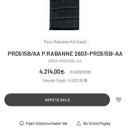
Paco Rabanne Kol Saati
PRD515B/AA P.RABANNE 2603-PRD515B-AA
2603-PRD515B-AA
4.214,00
8.428,00
Havale Fiyatı:
4.003,30
SEPETE EKLE
Fiyatı Düşünce Haber Ver
Bu Ürünü Paylaş