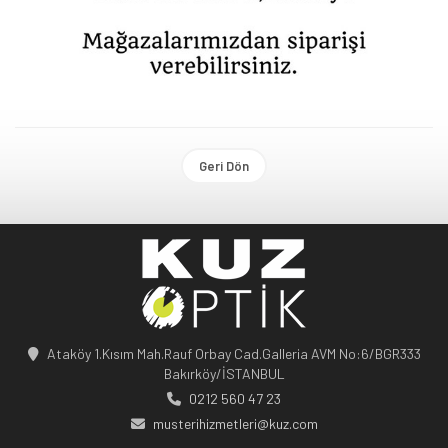
Geri Dön
Ataköy 1.Kısım Mah.Rauf Orbay Cad.Galleria AVM No:6/BGR333
Bakırköy/İSTANBUL
0212 560 47 23
musterihizmetleri@kuz.com