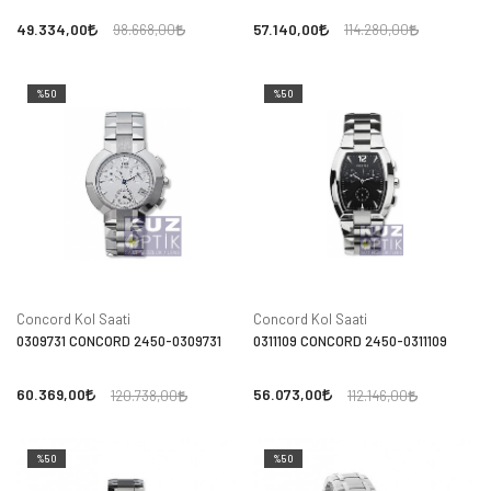
49.334,00
57.140,00
98.668,00
114.280,00
%50
%50
Concord Kol Saati
Concord Kol Saati
0309731 CONCORD 2450-0309731
0311109 CONCORD 2450-0311109
60.369,00
56.073,00
120.738,00
112.146,00
%50
%50