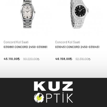
Concord Kol Saati
Concord Kol Saati
0310861 CONCORD 2450-0310861
0310451 CONCORD 2450-0310451
45.110,00
46.158,00
90.220,00
92.316,00