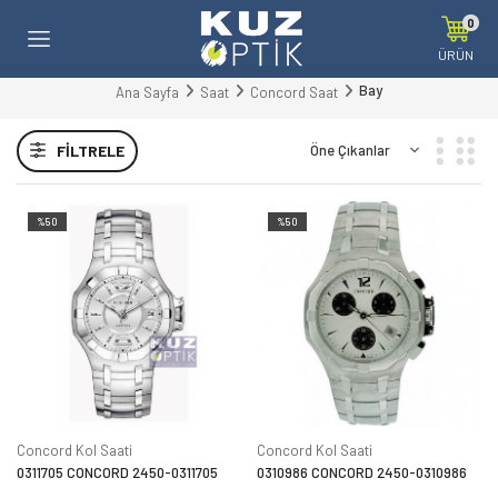
0
ÜRÜN
Bay
Ana Sayfa
Saat
Concord Saat
FILTRELE
%50
%50
Concord Kol Saati
Concord Kol Saati
0311705 CONCORD 2450-0311705
0310986 CONCORD 2450-0310986