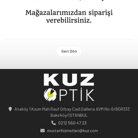
Geri Dön
Ataköy 1.Kısım Mah.Rauf Orbay Cad.Galleria AVM No:6/BGR333
Bakırköy/İSTANBUL
0212 560 47 23
musterihizmetleri@kuz.com