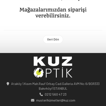
Geri Dön
Ataköy 1.Kısım Mah.Rauf Orbay Cad.Galleria AVM No:6/BGR333
Bakırköy/İSTANBUL
0212 560 47 23
musterihizmetleri@kuz.com