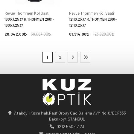
Revue Thommen Kol Saati
Revue Thommen Kol Saati
16053.2537 R.THOMMEN 2601-
12110.2537 R.THOMMEN 2601-
16053.2537
12110.2537
28.042,00
61.914,00
56.084,00
123.828,00
1
2
Ataköy 1.Kısım Mah.Rauf Orbay Cad.Galleria AVM No:6/BGR333
Bakırköy/İSTANBUL
0212 560 47 23
musterihizmetleri@kuz.com