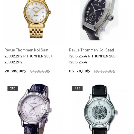
Revue Thommen Kol Saati
Revue Thommen Kol Saati
20002.2112 R.THOMMEN 2601-
12015.2534 R.THOMMEN 2601-
20002.2112
12015.2534
28.695,00
65.178,00
57.390,00
130.356,00
%50
%50