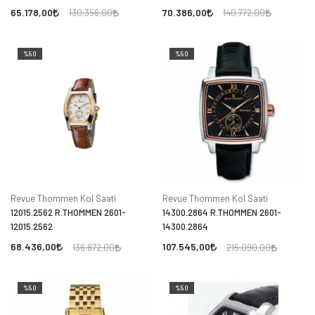
65.178,00
70.386,00
130.356,00
140.772,00
%50
%50
Revue Thommen Kol Saati
Revue Thommen Kol Saati
12015.2562 R.THOMMEN 2601-
14300.2864 R.THOMMEN 2601-
12015.2562
14300.2864
68.436,00
107.545,00
136.872,00
215.090,00
%50
%50