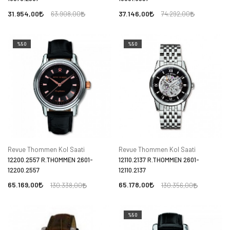
31.954,00
37.146,00
63.908,00
74.292,00
%50
%50
Revue Thommen Kol Saati
Revue Thommen Kol Saati
12200.2557 R.THOMMEN 2601-
12110.2137 R.THOMMEN 2601-
12200.2557
12110.2137
65.169,00
65.178,00
130.338,00
130.356,00
%50