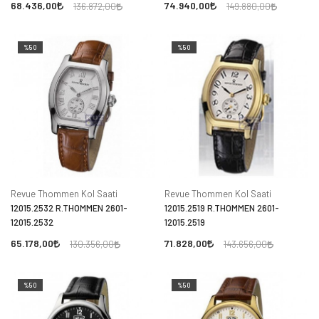
68.436,00
74.940,00
136.872,00
149.880,00
%50
%50
Revue Thommen Kol Saati
Revue Thommen Kol Saati
12015.2532 R.THOMMEN 2601-
12015.2519 R.THOMMEN 2601-
12015.2532
12015.2519
65.178,00
71.828,00
130.356,00
143.656,00
%50
%50