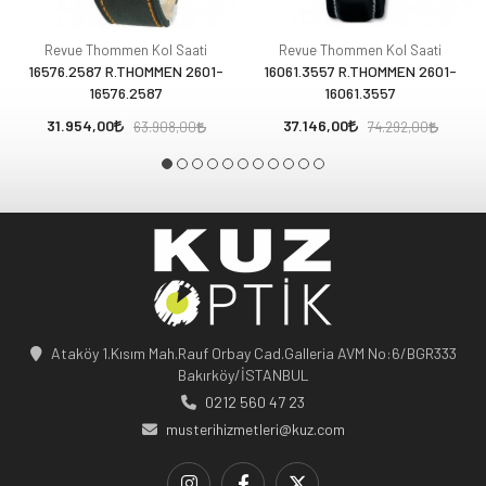
Revue Thommen Kol Saati
Revue Thommen Kol Saati
16576.2587 R.THOMMEN 2601-
16061.3557 R.THOMMEN 2601-
16576.2587
16061.3557
31.954,00
37.146,00
63.908,00
74.292,00
Ataköy 1.Kısım Mah.Rauf Orbay Cad.Galleria AVM No:6/BGR333
Bakırköy/İSTANBUL
0212 560 47 23
musterihizmetleri@kuz.com