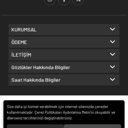
KURUMSAL
ÖDEME
İLETİŞİM
Gözlükler Hakkında Bilgiler
Saat Hakkında Bilgiler
Size daha iyi hizmet verebilmek için internet sitemizde çerezler
kullanılmaktadır. Çerez Politikaları Aydınlatma Metni’ni okuyabilir ve
dilerseniz tercihlerinizi değiştirebilirsiniz.
© 2022
Kuz Optik ve Saat San. ve Tic. Ltd. Şti.
. Tüm hakları saklıdır.