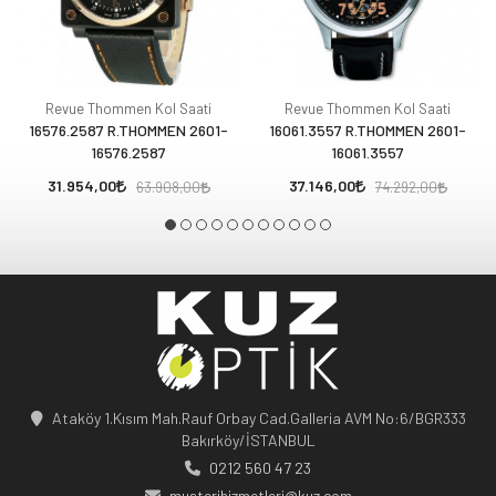
Revue Thommen Kol Saati
Revue Thommen Kol Saati
16576.2587 R.THOMMEN 2601-
16061.3557 R.THOMMEN 2601-
16576.2587
16061.3557
31.954,00
37.146,00
63.908,00
74.292,00
Ataköy 1.Kısım Mah.Rauf Orbay Cad.Galleria AVM No:6/BGR333
Bakırköy/İSTANBUL
0212 560 47 23
musterihizmetleri@kuz.com