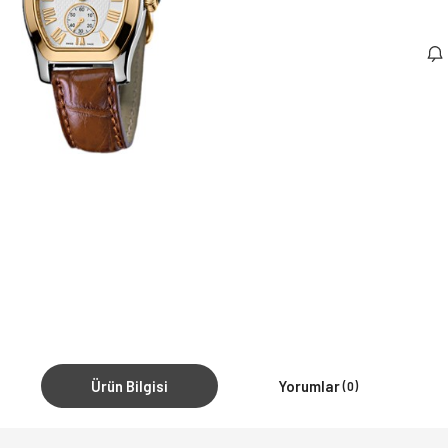
Ürün Bilgisi
Yorumlar
(0)