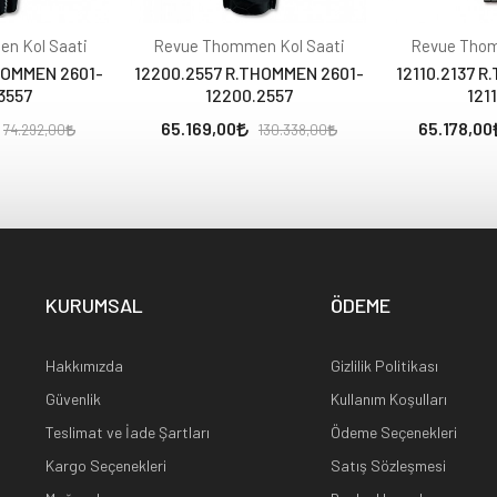
n Kol Saati
Revue Thommen Kol Saati
Revue Thom
HOMMEN 2601-
12200.2557 R.THOMMEN 2601-
12110.2137 
3557
12200.2557
121
65.169,00
65.178,00
74.292,00
130.338,00
KURUMSAL
ÖDEME
Hakkımızda
Gizlilik Politikası
Güvenlik
Kullanım Koşulları
Teslimat ve İade Şartları
Ödeme Seçenekleri
Kargo Seçenekleri
Satış Sözleşmesi