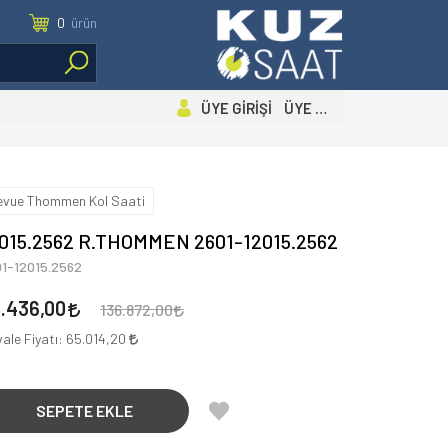
0
ürün
ÜYE GİRİŞİ ÜYE OL
evue Thommen Kol Saati
015.2562 R.THOMMEN 2601-12015.2562
1-12015.2562
.436,00
136.872,00
ale Fiyatı:
65.014,20
SEPETE EKLE