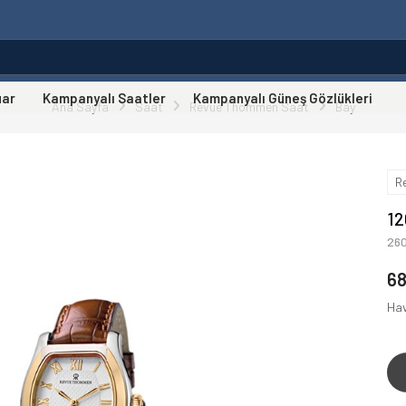
uar
Kampanyalı Saatler
Kampanyalı Güneş Gözlükleri
Ana Sayfa
Saat
Revue Thommen Saat
Bay
R
12
260
68
Hav