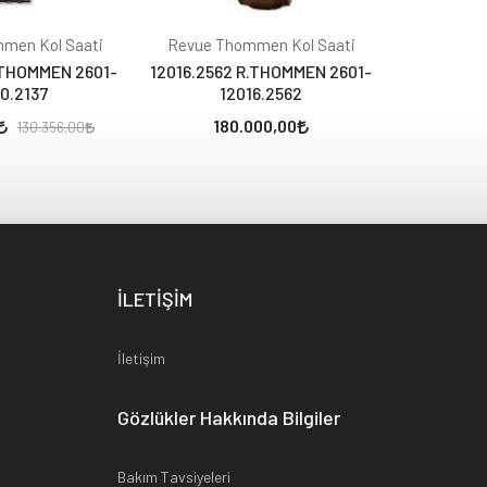
men Kol Saati
Revue Thommen Kol Saati
Revue Th
R.THOMMEN 2601-
12016.2562 R.THOMMEN 2601-
12016.253
10.2137
12016.2562
1
180.000,00
65.178,
130.356,00
İLETİŞİM
İletişim
Gözlükler Hakkında Bilgiler
Bakım Tavsiyeleri