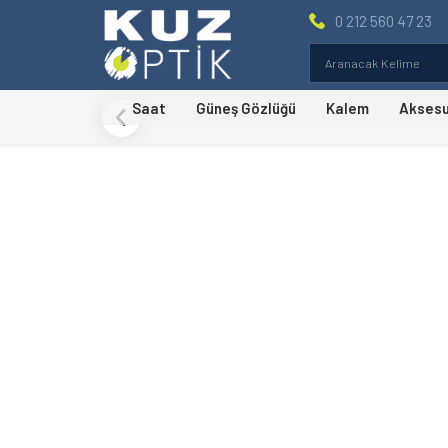
0 212 560 47 23
Saat
Güneş Gözlüğü
Kalem
Akses