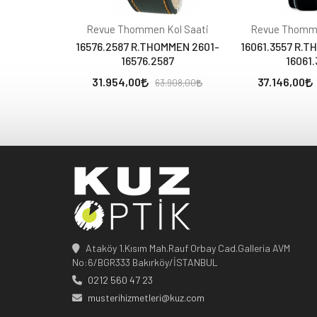
Revue Thommen Kol Saati
Revue Thomme
16576.2587 R.THOMMEN 2601-
16061.3557 R.T
16576.2587
16061.
31.954,00
37.146,00
63.908,00
Ataköy 1.Kısım Mah.Rauf Orbay Cad.Galleria AVM
No:6/BGR333 Bakırköy/İSTANBUL
0212 560 47 23
musterihizmetleri@kuz.com