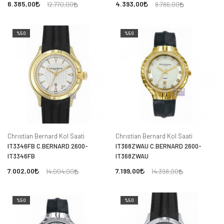
6.385,00
4.393,00
12.770,00
8.786,00
%50
%50
Chrıstian Bernard Kol Saati
Chrıstian Bernard Kol Saati
IT3346FB C.BERNARD 2600-
IT368ZWAU C.BERNARD 2600-
IT3346FB
IT368ZWAU
7.002,00
7.199,00
14.004,00
14.398,00
%50
%50