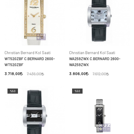
Chrıstian Bernard Kol Saati
Chrıstian Bernard Kol Saati
WT520ZBF C.BERNARD 2600-
WA259ZWX C.BERNARD 2600-
WT520ZBF
WA259ZWX
3.718,00
3.806,00
7.436,00
7.612,00
%50
%50