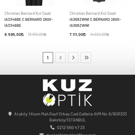
Chrıstian Bernard Kol Saati
Chrıstian Bernard Kol Saati
IA3346BE C.BERNARD 2600-
IA368ZWWI C.BERNARD 2600-
IA3346BE
IA368ZWWI
6.595,00
7.111,00
13.190,00
14.222,00
1
2
Ataköy 1.Kısım Mah.Rauf Orbay Cad.Galleria AVM No:6/BGR333
Bakırköy/İSTANBUL
0212 560 47 23
musterihizmetleri@kuz.com