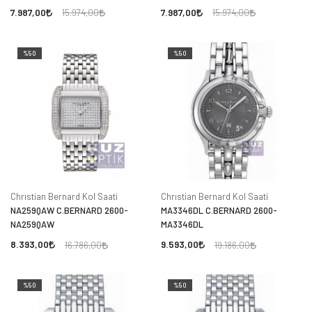
7.987,00
7.987,00
15.974,00
15.974,00
%50
%50
Chrıstian Bernard Kol Saati
Chrıstian Bernard Kol Saati
NA259QAW C.BERNARD 2600-
MA3346DL C.BERNARD 2600-
NA259QAW
MA3346DL
8.393,00
9.593,00
16.786,00
19.186,00
%50
%50