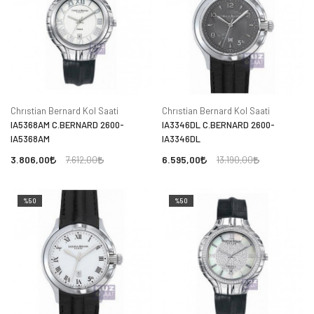
Chrıstian Bernard Kol Saati
Chrıstian Bernard Kol Saati
IA5368AM C.BERNARD 2600-
IA3346DL C.BERNARD 2600-
IA5368AM
IA3346DL
3.806,00
6.595,00
7.612,00
13.190,00
%50
%50