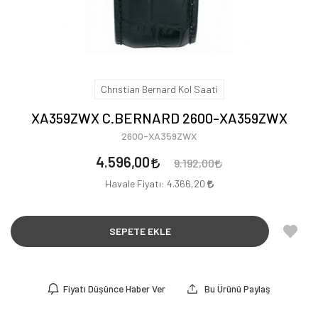
Chrıstian Bernard Kol Saati
XA359ZWX C.BERNARD 2600-XA359ZWX
2600-XA359ZWX
4.596,00
9.192,00
Havale Fiyatı:
4.366,20
SEPETE EKLE
Fiyatı Düşünce Haber Ver
Bu Ürünü Paylaş