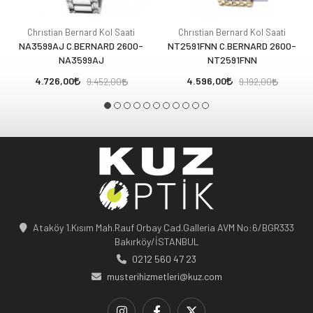
Chrıstian Bernard Kol Saati
Chrıstian Bernard Kol Saati
NA3599AJ C.BERNARD 2600-
NT2591FNN C.BERNARD 2600-
NA3599AJ
NT2591FNN
4.726,00
4.596,00
9.452,00
9.192,00
Ataköy 1.Kısım Mah.Rauf Orbay Cad.Galleria AVM No:6/BGR333
Bakırköy/İSTANBUL
0212 560 47 23
musterihizmetleri@kuz.com