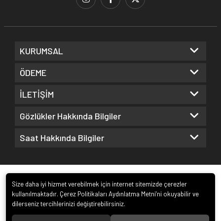
KURUMSAL
ÖDEME
İLETİŞİM
Gözlükler Hakkında Bilgiler
Saat Hakkında Bilgiler
Size daha iyi hizmet verebilmek için internet sitemizde çerezler
kullanılmaktadır. Çerez Politikaları Aydınlatma Metni’ni okuyabilir ve
dilerseniz tercihlerinizi değiştirebilirsiniz.
© 2022
Kuz Optik ve Saat San. ve Tic. Ltd. Şti.
. Tüm hakları saklıdır.