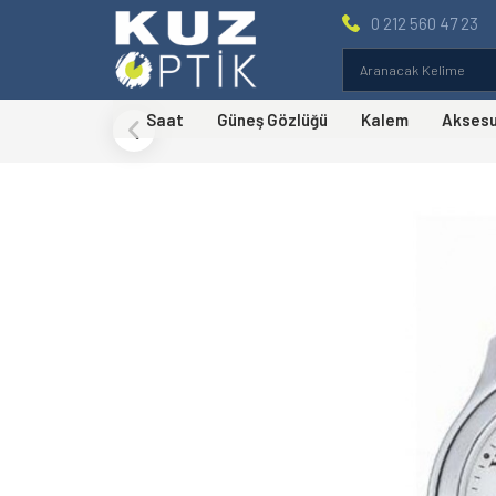
0 212 560 47 23
Saat
Güneş Gözlüğü
Kalem
Akses