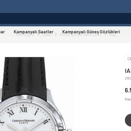
uar
Kampanyalı Saatler
Kampanyalı Güneş Gözlükleri
Ana Sayfa
Saat
Christian Bernard Saat
Bay
C
I
26
6.
Hav