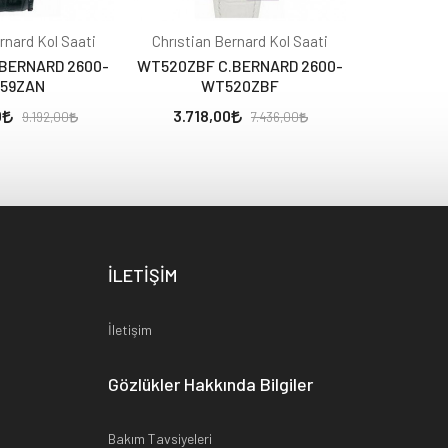
rnard Kol Saati
Chrıstian Bernard Kol Saati
Chrıstian
BERNARD 2600-
WT520ZBF C.BERNARD 2600-
WA259ZWX 
59ZAN
WT520ZBF
W
0
3.718,00
3.806
9.192,00
7.436,00
İLETİŞİM
İletişim
Gözlükler Hakkında Bilgiler
Bakım Tavsiyeleri