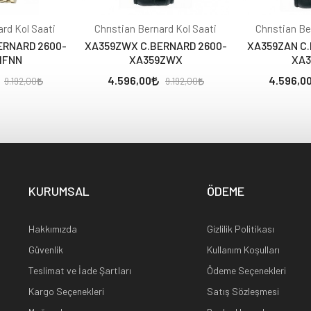
ard Kol Saati
Chrıstian Bernard Kol Saati
Chrıstian Be
ERNARD 2600-
XA359ZWX C.BERNARD 2600-
XA359ZAN C.
1FNN
XA359ZWX
XA3
4.596,00
4.596,0
9.192,00
9.192,00
KURUMSAL
ÖDEME
Hakkımızda
Gizlilik Politikası
Güvenlik
Kullanım Koşulları
Teslimat ve İade Şartları
Ödeme Seçenekleri
Kargo Seçenekleri
Satış Sözleşmesi