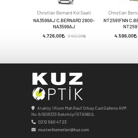
Chrıstian Bernard Kol Saati
Chrıstian Bern
NA3599AJ C.BERNARD 2600-
NT2591FNN C.B
NA3599AJ
NT259
4.726,00
4.596,00
9.452,00
Ataköy 1.Kısım Mah.Rauf Orbay Cad.Galleria AVM
No:6/BGR333 Bakırköy/İSTANBUL
0212 560 47 23
musterihizmetleri@kuz.com