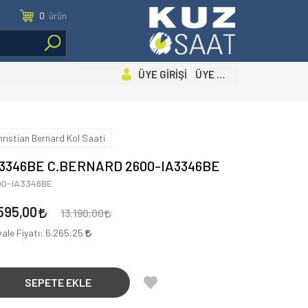
0
ürün
ÜYE GİRİŞİ ÜYE OL
hrıstian Bernard Kol Saati
A3346BE C.BERNARD 2600-IA3346BE
00-IA3346BE
595,00
13.190,00
ale Fiyatı:
6.265,25
SEPETE EKLE