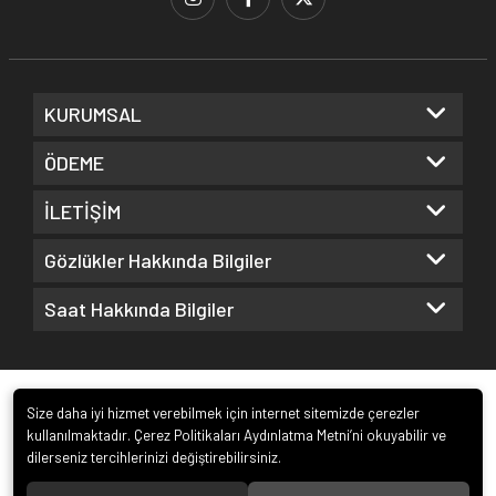
KURUMSAL
ÖDEME
İLETİŞİM
Gözlükler Hakkında Bilgiler
Saat Hakkında Bilgiler
Size daha iyi hizmet verebilmek için internet sitemizde çerezler
kullanılmaktadır. Çerez Politikaları Aydınlatma Metni’ni okuyabilir ve
dilerseniz tercihlerinizi değiştirebilirsiniz.
© 2022
Kuz Optik ve Saat San. ve Tic. Ltd. Şti.
. Tüm hakları saklıdır.