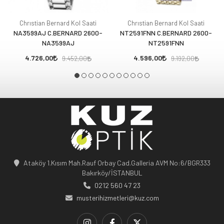
Chrıstian Bernard Kol Saati
Chrıstian Bernard Kol Saati
NA3599AJ C.BERNARD 2600-
NT2591FNN C.BERNARD 2600-
NA3599AJ
NT2591FNN
4.726,00
4.596,00
9.452,00
9.192,00
Ataköy 1.Kısım Mah.Rauf Orbay Cad.Galleria AVM No:6/BGR333
Bakırköy/İSTANBUL
0212 560 47 23
musterihizmetleri@kuz.com