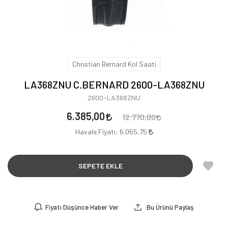
Chrıstian Bernard Kol Saati
LA368ZNU C.BERNARD 2600-LA368ZNU
2600-LA368ZNU
6.385,00
12.770,00
Havale Fiyatı:
6.065,75
SEPETE EKLE
Fiyatı Düşünce Haber Ver
Bu Ürünü Paylaş