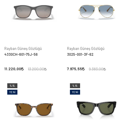
Rayban Güneş Gözlüğü
Rayban Güneş Gözlüğü
4330CH-601-75J-56
3025-001-3F-62
11.220,00
7.975,55
13.200,00
9.383,00
%15
%15
YENI
YENI