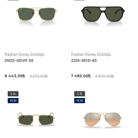
Rayban Güneş Gözlüğü
Rayban Güneş Gözlüğü
0102S-001VR-58
2205-90131-60
8.443,05
7.480,00
9.933,00
8.800,00
%15
%15
YENI
YENI