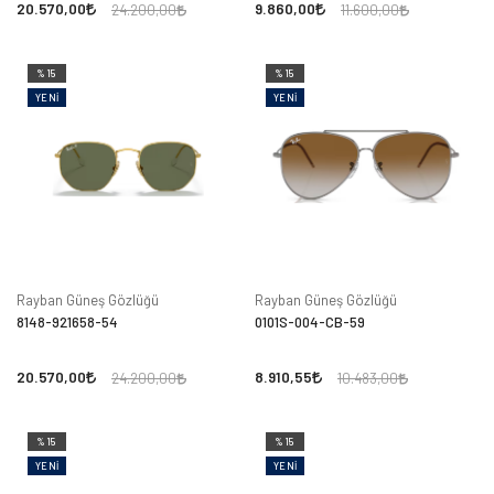
20.570,00
9.860,00
24.200,00
11.600,00
%15
%15
YENI
YENI
Rayban Güneş Gözlüğü
Rayban Güneş Gözlüğü
8148-921658-54
0101S-004-CB-59
20.570,00
8.910,55
24.200,00
10.483,00
%15
%15
YENI
YENI