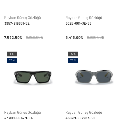
Rayban Güneş Gözlüğü
Rayban Güneş Gözlüğü
3957-919631-52
3025-001-3E-58
7.522,50
8.415,00
8.850,00
9.900,00
%15
%15
YENI
YENI
Rayban Güneş Gözlüğü
Rayban Güneş Gözlüğü
4370M-F67471-64
4367M-F67287-59