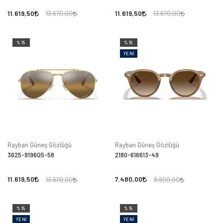
11.619,50
11.619,50
13.670,00
13.670,00
%15
%15
YENI
Rayban Güneş Gözlüğü
Rayban Güneş Gözlüğü
3625-9196G5-58
2180-616613-49
11.619,50
7.480,00
13.670,00
8.800,00
%15
%15
YENI
YENI