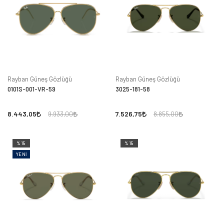
Rayban Güneş Gözlüğü
Rayban Güneş Gözlüğü
0101S-001-VR-59
3025-181-58
8.443,05
7.526,75
9.933,00
8.855,00
%15
%15
YENI