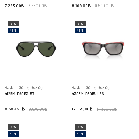
7.293,00
8.109,00
8.580,00
9.540,00
%15
%15
YENI
YENI
Rayban Güneş Gözlüğü
Rayban Güneş Gözlüğü
4125M-F60131-57
4393M-F6015J-56
8.389,50
12.155,00
9.870,00
14.300,00
%15
%15
YENI
YENI