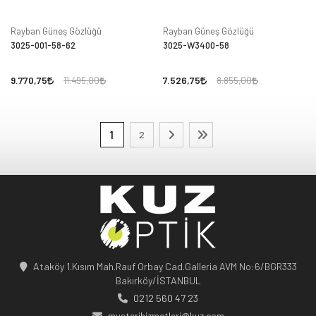
Rayban Güneş Gözlüğü
Rayban Güneş Gözlüğü
3025-001-58-62
3025-W3400-58
9.770,75
7.526,75
11.495,00
8.855,00
1
2
Ataköy 1.Kısım Mah.Rauf Orbay Cad.Galleria AVM No:6/BGR333
Bakırköy/İSTANBUL
0212 560 47 23
musterihizmetleri@kuz.com