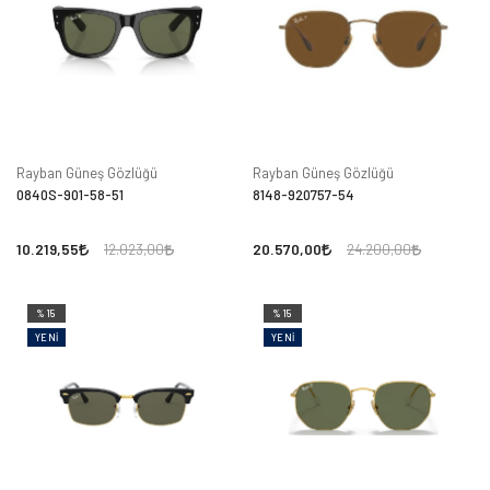
Rayban Güneş Gözlüğü
Rayban Güneş Gözlüğü
0840S-901-58-51
8148-920757-54
10.219,55
20.570,00
12.023,00
24.200,00
%15
%15
YENI
YENI