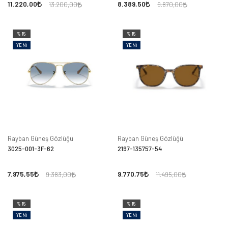
11.220,00
8.389,50
13.200,00
9.870,00
%15
%15
YENI
YENI
Rayban Güneş Gözlüğü
Rayban Güneş Gözlüğü
3025-001-3F-62
2197-135757-54
7.975,55
9.770,75
9.383,00
11.495,00
%15
%15
YENI
YENI