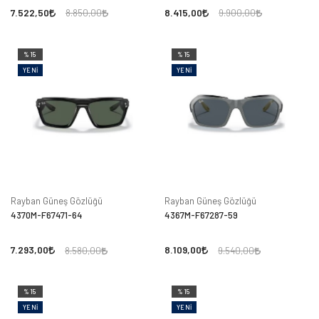
7.522,50
8.415,00
8.850,00
9.900,00
%15
%15
YENI
YENI
Rayban Güneş Gözlüğü
Rayban Güneş Gözlüğü
4370M-F67471-64
4367M-F67287-59
7.293,00
8.109,00
8.580,00
9.540,00
%15
%15
YENI
YENI