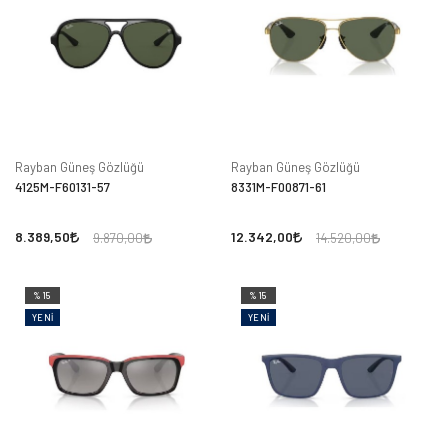
Rayban Güneş Gözlüğü
Rayban Güneş Gözlüğü
4125M-F60131-57
8331M-F00871-61
8.389,50
12.342,00
9.870,00
14.520,00
%15
%15
YENI
YENI