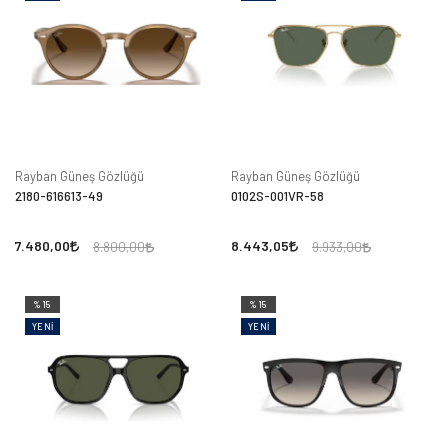
Rayban Güneş Gözlüğü
Rayban Güneş Gözlüğü
2180-616613-49
0102S-001VR-58
7.480,00
8.443,05
8.800,00
9.933,00
%15
%15
YENI
YENI