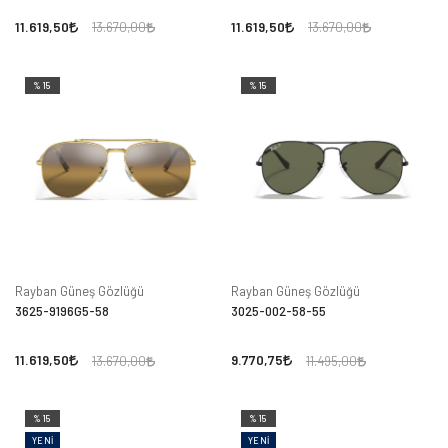
11.619,50
11.619,50
13.670,00
13.670,00
%15
%15
Rayban Güneş Gözlüğü
Rayban Güneş Gözlüğü
3625-9196G5-58
3025-002-58-55
11.619,50
9.770,75
13.670,00
11.495,00
%15
%15
YENI
YENI