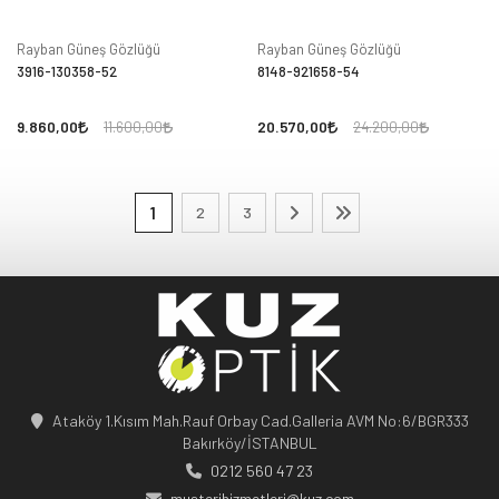
Rayban Güneş Gözlüğü
Rayban Güneş Gözlüğü
3916-130358-52
8148-921658-54
9.860,00
20.570,00
11.600,00
24.200,00
1
2
3
Ataköy 1.Kısım Mah.Rauf Orbay Cad.Galleria AVM No:6/BGR333
Bakırköy/İSTANBUL
0212 560 47 23
musterihizmetleri@kuz.com